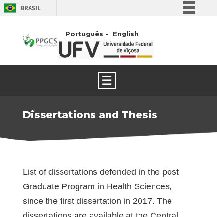
BRASIL
Simplifique!
Português
English
Comunica BR
Participe
Acesso à informação
☰
Legislação
Canais
Dissertations and Thesis
List of dissertations defended in the post
Graduate Program in Health Sciences,
since the first dissertation in 2017. The
dissertations are available at the Central