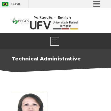
BRASIL
Simplifique!
Português
English
Comunica BR
Participe
Acesso à informação
☰
Legislação
Canais
Technical Administrative