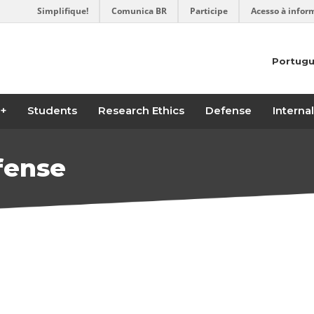
Simplifique!
Comunica BR
Participe
Acesso à infor
Portug
Students
Research Ethics
Defense
Interna
fense