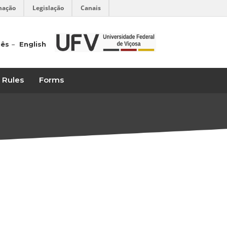
mação
Legislação
Canais
uês
English
l Rules
Forms