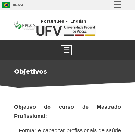
BRASIL
Simplifique!
Português
English
Comunica BR
Participe
Acesso à informação
☰
Legislação
Canais
Objetivos
Objetivo do curso de Mestrado
Profissional:
– Formar e capacitar profissionais de saúde